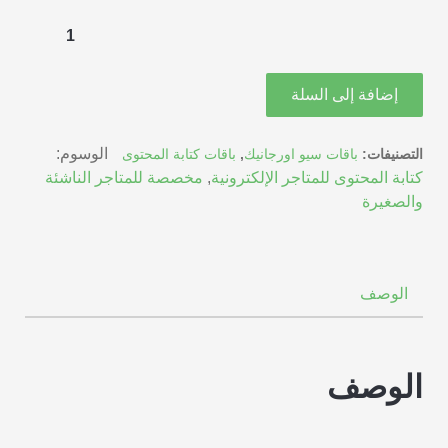
كمية
باقة
محت
إضافة إلى السلة
المتا
بلس
الوسوم:
التصنيفات:
باقات سيو اورجانيك
,
باقات كتابة المحتوى
(كتاب
كتابة المحتوى للمتاجر الإلكترونية
,
مخصصة للمتاجر الناشئة
المح
والصغيرة
للمت
الإلك
-
الباق
الوصف
الشه
الوصف