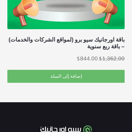
باقة اورجانيك سيو برو (لمواقع الشركات والخدمات)
– باقة ربع سنوية
السعر
السعر
844.00
1,362.00
$
$
الأصلي
الحالي
هو:
هو:
إضافة إلى السلة
$844.00.
$1,362.00.