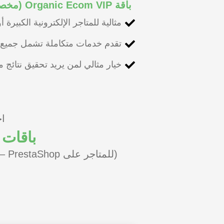
باقة Organic Ecom VIP (مخصصة للمتاجر الكبيرة والراغبة في السيطرة على محركات البحث)
مثالية للمتاجر الإلكترونية الكبيرة
تقدم خدمات متكاملة تشمل جميع عن
خيار مثالي لمن يريد تحقيق نتائج 
ا
اخ
باقات 
(للمتاجر على Shopify – WooCommerce – Magento – OpenCart – BigCommerce – PrestaShop وغيرها…)